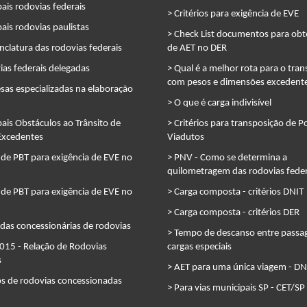
pais rodovias federais
> Critérios para exigência de EVE
pais rodovias paulistas
> Check List documentos para ob
clatura das rodovias federais
de AET no DER
ias federais delegadas
> Qual é a melhor rota para o tran
com pesos e dimensões excedent
sas especializadas na elaboração
> O que é carga indivisível
pais Obstáculos ao Trânsito de
> Critérios para transposição de P
Excedentes
Viadutos
 de PBT para exigência de EVE no
> PNV - Como se determina a
quilometragem das rodovias feder
 de PBT para exigência de EVE no
> Carga composta - critérios DNIT
> Carga composta - critérios DER
das concessionárias de rodovias
> Tempo de descanso entre pass
015 - Relação de Rodovias
cargas especiais
s
> AET para uma única viagem - DN
os de rodovias concessionadas
> Para vias municipais SP - CET/SP