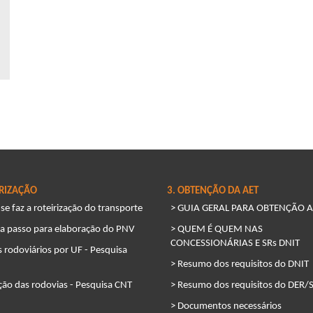
IRIZAÇÃO
3. OBTENÇÃO DA AET
e faz a roteirização do transporte
> GUIA GERAL PARA OBTENÇÃO A
 a passo para elaboração do PNV
> QUEM É QUEM NAS
CONCESSIONÁRIAS E SRs DNIT
 rodoviários por UF - Pesquisa
> Resumo dos requisitos do DNIT
ção das rodovias - Pesquisa CNT
> Resumo dos requisitos do DER/
> Documentos necessários