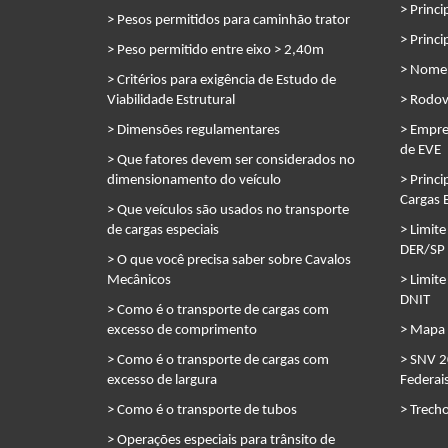
> Princi
> Pesos permitidos para caminhão trator
> Princi
> Peso permitido entre eixo > 2,40m
> Nomen
> Critérios para exigência de Estudo de
Viabilidade Estrutural
> Rodov
> Dimensões regulamentares
> Empre
de EVE
> Que fatores devem ser considerados no
dimensionamento do veículo
> Princi
Cargas 
> Que veículos são usados no transporte
de cargas especiais
> Limite
DER/SP
> O que você precisa saber sobre Cavalos
Mecânicos
> Limite
DNIT
> Como é o transporte de cargas com
excesso de comprimento
> Mapa 
> Como é o transporte de cargas com
> SNV 2
excesso de largura
Federai
> Como é o transporte de tubos
> Trech
> Operações especiais para trânsito de