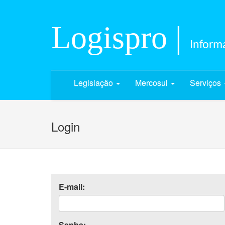
Logispro |
Informa
Legislação
Mercosul
Serviços
Login
E-mail:
Senha: