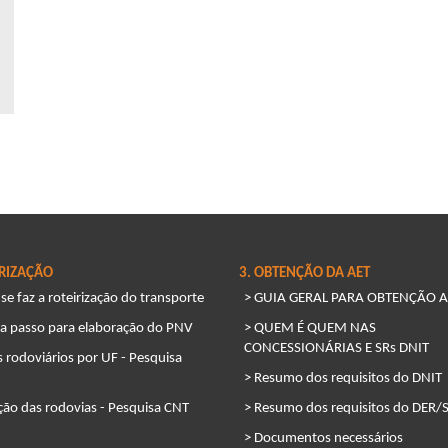
IRIZAÇÃO
3. OBTENÇÃO DA AET
e faz a roteirização do transporte
> GUIA GERAL PARA OBTENÇÃO A
 a passo para elaboração do PNV
> QUEM É QUEM NAS
CONCESSIONÁRIAS E SRs DNIT
 rodoviários por UF - Pesquisa
> Resumo dos requisitos do DNIT
ção das rodovias - Pesquisa CNT
> Resumo dos requisitos do DER/
> Documentos necessários