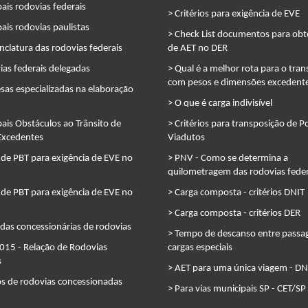
pais rodovias federais
> Critérios para exigência de EVE
pais rodovias paulistas
> Check List documentos para ob
clatura das rodovias federais
de AET no DER
ias federais delegadas
> Qual é a melhor rota para o tran
com pesos e dimensões excedent
sas especializadas na elaboração
> O que é carga indivisível
pais Obstáculos ao Trânsito de
> Critérios para transposição de P
Excedentes
Viadutos
 de PBT para exigência de EVE no
> PNV - Como se determina a
quilometragem das rodovias feder
 de PBT para exigência de EVE no
> Carga composta - critérios DNIT
> Carga composta - critérios DER
das concessionárias de rodovias
> Tempo de descanso entre pass
015 - Relação de Rodovias
cargas especiais
s
> AET para uma única viagem - DN
os de rodovias concessionadas
> Para vias municipais SP - CET/SP