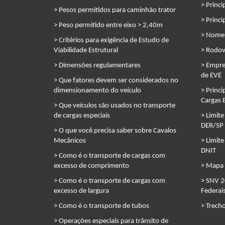
> Princi
> Pesos permitidos para caminhão trator
> Princi
> Peso permitido entre eixo > 2,40m
> Nomen
> Critérios para exigência de Estudo de
Viabilidade Estrutural
> Rodov
> Dimensões regulamentares
> Empre
de EVE
> Que fatores devem ser considerados no
dimensionamento do veículo
> Princi
Cargas 
> Que veículos são usados no transporte
de cargas especiais
> Limite
DER/SP
> O que você precisa saber sobre Cavalos
Mecânicos
> Limite
DNIT
> Como é o transporte de cargas com
excesso de comprimento
> Mapa 
> Como é o transporte de cargas com
> SNV 2
excesso de largura
Federai
> Como é o transporte de tubos
> Trech
> Operações especiais para trânsito de