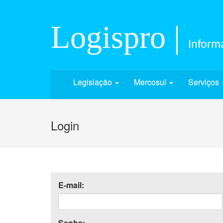
Logispro |
Informa
Legislação
Mercosul
Serviços
Login
E-mail:
Senha: